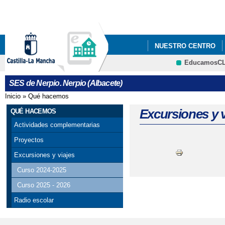
Pa
co
pri
NUESTRO CENTRO
EducamosC
CRFP
SES de Nerpio. Nerpio (Albacete)
Inicio
»
Qué hacemos
Se encuentra usted aquí
Excursiones y v
QUÉ HACEMOS
Actividades complementarias
Proyectos
Excursiones y viajes
Curso 2024-2025
Curso 2025 - 2026
Radio escolar